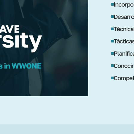
Incorpo
Desarro
Técnica
Táctica
Planifi
Conocim
Compete