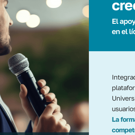
cre
El apoy
en el l
Integra
platafo
Universi
usuarios
La form
compete