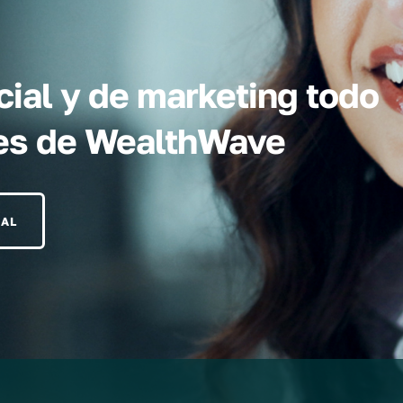
ial y de marketing todo
eres de WealthWave
RAL