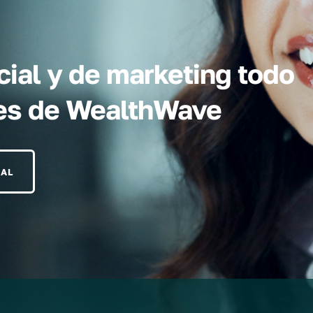
ial y de marketing todo
eres de WealthWave
RAL