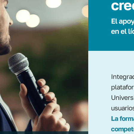
cre
El apoy
en el l
Integra
platafo
Universi
usuarios
La form
compete