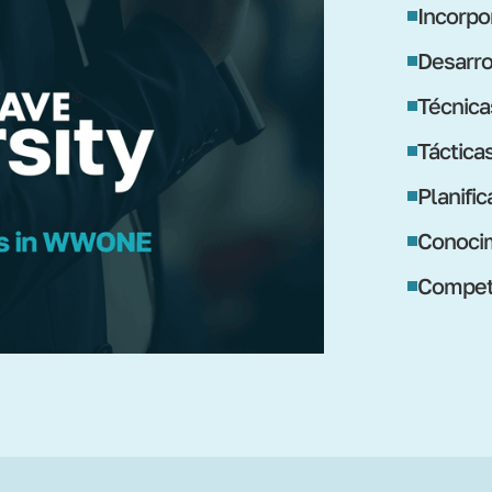
Incorpo
Desarro
Técnica
Táctica
Planifi
Conocim
Compete